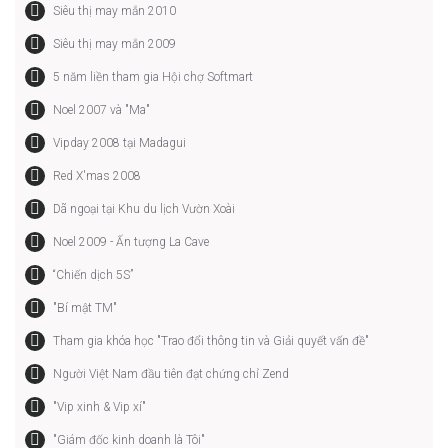
Siêu thị may mắn 2010
Siêu thị may mắn 2009
5 năm liền tham gia Hội chợ Softmart
Noel 2007 và "Ma"
Vipday 2008 tại Madagui
Red X'mas 2008
Dã ngoại tại Khu du lịch Vườn Xoài
Noel 2009 - Ấn tượng La Cave
“Chiến dịch 5S”
"Bí mật TM"
Tham gia khóa học "Trao đổi thông tin và Giải quyết vấn đề"
Người Việt Nam đầu tiên đạt chứng chỉ Zend
"Vip xinh & Vip xí"
"Giám đốc kinh doanh là Tôi"