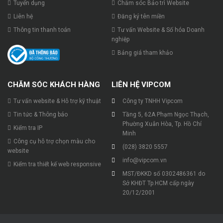
Tuyển dụng
Chăm sóc Bảo trì Website
Liên hệ
Đăng ký tên miền
Thông tin thanh toán
Tư vấn Website & Số hóa Doanh
nghiệp
Bảng giá tham khảo
CHĂM SÓC KHÁCH HÀNG
LIÊN HỆ VIPCOM
Tư vấn website & Hỗ trợ kỹ thuật
Công ty TNHH Vipcom
Tin tức & Thông báo
Tầng 5, 62A Phạm Ngọc Thạch,
Phường Xuân Hòa, Tp. Hồ Chí
Kiểm tra IP
Minh
Công cụ hỗ trợ chọn màu cho
(028) 3820 5557
website
info@vipcom.vn
Kiểm tra thiết kế web responsive
MST/ĐKKD số 0302486361 do
Sở KHĐT Tp.HCM cấp ngày
20/12/2001