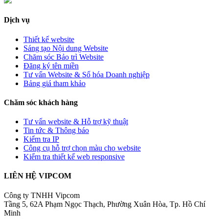
Dịch vụ
Thiết kế website
Sáng tạo Nội dung Website
Chăm sóc Bảo trì Website
Đăng ký tên miền
Tư vấn Website & Số hóa Doanh nghiệp
Bảng giá tham khảo
Chăm sóc khách hàng
Tư vấn website & Hỗ trợ kỹ thuật
Tin tức & Thông báo
Kiểm tra IP
Công cụ hỗ trợ chọn màu cho website
Kiểm tra thiết kế web responsive
LIÊN HỆ VIPCOM
Công ty TNHH Vipcom
Tầng 5, 62A Phạm Ngọc Thạch, Phường Xuân Hòa, Tp. Hồ Chí
Minh