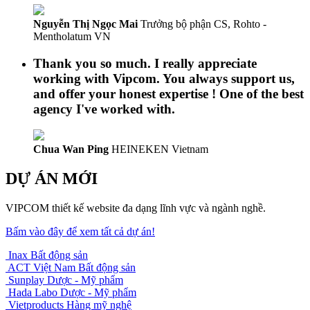
Nguyễn Thị Ngọc Mai
Trưởng bộ phận CS, Rohto -
Mentholatum VN
Thank you so much. I really appreciate
working with Vipcom. You always support us,
and offer your honest expertise ! One of the best
agency I've worked with.
Chua Wan Ping
HEINEKEN Vietnam
DỰ ÁN MỚI
VIPCOM thiết kế website đa dạng lĩnh vực và ngành nghề.
Bấm vào đây để xem tất cả dự án!
Inax
Bất động sản
ACT Việt Nam
Bất động sản
Sunplay
Dược - Mỹ phẩm
Hada Labo
Dược - Mỹ phẩm
Vietproducts
Hàng mỹ nghệ