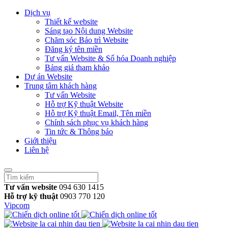
Dịch vụ
Thiết kế website
Sáng tạo Nội dung Website
Chăm sóc Bảo trì Website
Đăng ký tên miền
Tư vấn Website & Số hóa Doanh nghiệp
Bảng giá tham khảo
Dự án Website
Trung tâm khách hàng
Tư vấn Website
Hỗ trợ Kỹ thuật Website
Hỗ trợ Kỹ thuật Email, Tên miền
Chính sách phục vụ khách hàng
Tin tức & Thông báo
Giới thiệu
Liên hệ
Tư vấn website
094 630 1415
Hỗ trợ kỹ thuật
0903 770 120
Vipcom