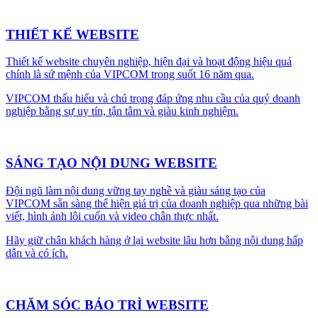
THIẾT KẾ WEBSITE
Thiết kế website chuyên nghiệp, hiện đại và hoạt động hiệu quả
chính là sứ mệnh của VIPCOM trong suốt 16 năm qua.
VIPCOM thấu hiểu và chú trọng đáp ứng nhu cầu của quý doanh
nghiệp bằng sự uy tín, tận tâm và giàu kinh nghiệm.
SÁNG TẠO NỘI DUNG WEBSITE
Đội ngũ làm nội dung vững tay nghề và giàu sáng tạo của
VIPCOM sẵn sàng thể hiện giá trị của doanh nghiệp qua những bài
viết, hình ảnh lôi cuốn và video chân thực nhất.
Hãy giữ chân khách hàng ở lại website lâu hơn bằng nội dung hấp
dẫn và có ích.
CHĂM SÓC BẢO TRÌ WEBSITE