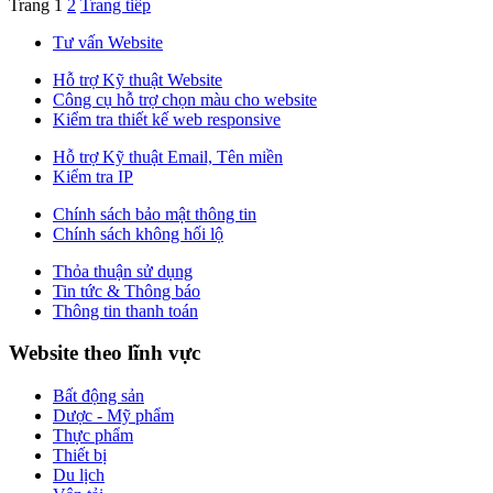
Trang
1
2
Trang tiếp
Tư vấn Website
Hỗ trợ Kỹ thuật Website
Công cụ hỗ trợ chọn màu cho website
Kiểm tra thiết kế web responsive
Hỗ trợ Kỹ thuật Email, Tên miền
Kiểm tra IP
Chính sách bảo mật thông tin
Chính sách không hối lộ
Thỏa thuận sử dụng
Tin tức & Thông báo
Thông tin thanh toán
Website theo lĩnh vực
Bất động sản
Dược - Mỹ phẩm
Thực phẩm
Thiết bị
Du lịch