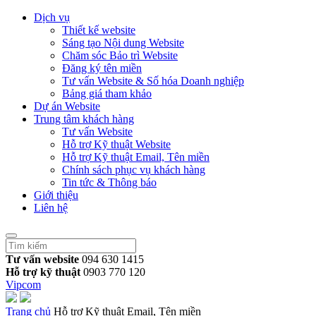
Dịch vụ
Thiết kế website
Sáng tạo Nội dung Website
Chăm sóc Bảo trì Website
Đăng ký tên miền
Tư vấn Website & Số hóa Doanh nghiệp
Bảng giá tham khảo
Dự án Website
Trung tâm khách hàng
Tư vấn Website
Hỗ trợ Kỹ thuật Website
Hỗ trợ Kỹ thuật Email, Tên miền
Chính sách phục vụ khách hàng
Tin tức & Thông báo
Giới thiệu
Liên hệ
Tư vấn website
094 630 1415
Hỗ trợ kỹ thuật
0903 770 120
Vipcom
Trang chủ
Hỗ trợ Kỹ thuật Email, Tên miền