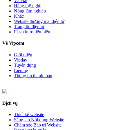
Vận tải
Hàng mỹ nghệ
Nông lâm nghiệp
Khác
Website thương mại điện tử
Trang tin điện tử
Flash intro tiêu biểu
Về Vipcom
Giới thiệu
Vipday
Tuyển dụng
Liên hệ
Thông tin thanh toán
Dịch vụ
Thiết kế website
Sáng tạo Nội dung Website
Chăm sóc Bảo trì Website