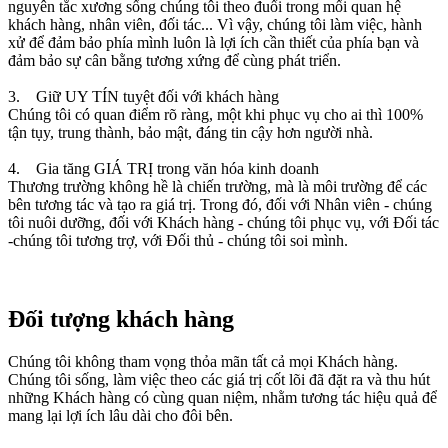
nguyên tắc xương sống chúng tôi theo đuổi trong mối quan hệ
khách hàng, nhân viên, đối tác... Vì vậy, chúng tôi làm việc, hành
xử để đảm bảo phía mình luôn là lợi ích cần thiết của phía bạn và
đảm bảo sự cân bằng tương xứng để cùng phát triển.
3. Giữ UY TÍN tuyệt đối với khách hàng
Chúng tôi có quan điểm rõ ràng, một khi phục vụ cho ai thì 100%
tận tụy, trung thành, bảo mật, đáng tin cậy hơn người nhà.
4. Gia tăng GIÁ TRỊ trong văn hóa kinh doanh
Thương trường không hề là chiến trường, mà là môi trường để các
bên tương tác và tạo ra giá trị. Trong đó, đối với Nhân viên - chúng
tôi nuôi dưỡng, đối với Khách hàng - chúng tôi phục vụ, với Đối tác
-chúng tôi tương trợ, với Đối thủ - chúng tôi soi mình.
Đối tượng khách hàng
Chúng tôi không tham vọng thỏa mãn tất cả mọi Khách hàng.
Chúng tôi sống, làm việc theo các giá trị cốt lõi đã đặt ra và thu hút
những Khách hàng có cùng quan niệm, nhằm tương tác hiệu quả để
mang lại lợi ích lâu dài cho đôi bên.