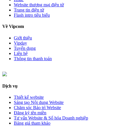
Website thương mại điện tử
Trang tin điện tử
Flash intro tiêu biểu
Về Vipcom
Giới thiệu
Vipday
Tuyển dụng
Liên hệ
Thông tin thanh toán
Dịch vụ
Thiết kế website
Sáng tạo Nội dung Website
Chăm sóc Bảo trì Website
Đăng ký tên miền
Tư vấn Website & Số hóa Doanh nghiệp
Bảng giá tham khảo