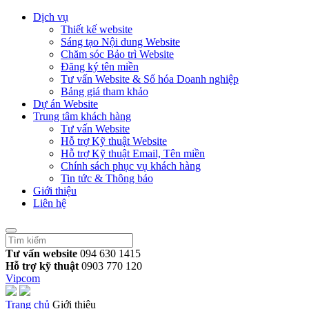
Dịch vụ
Thiết kế website
Sáng tạo Nội dung Website
Chăm sóc Bảo trì Website
Đăng ký tên miền
Tư vấn Website & Số hóa Doanh nghiệp
Bảng giá tham khảo
Dự án Website
Trung tâm khách hàng
Tư vấn Website
Hỗ trợ Kỹ thuật Website
Hỗ trợ Kỹ thuật Email, Tên miền
Chính sách phục vụ khách hàng
Tin tức & Thông báo
Giới thiệu
Liên hệ
Tư vấn website
094 630 1415
Hỗ trợ kỹ thuật
0903 770 120
Vipcom
Trang chủ
Giới thiệu