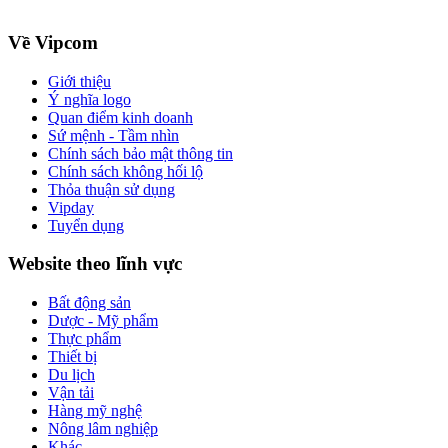
Về Vipcom
Giới thiệu
Ý nghĩa logo
Quan điểm kinh doanh
Sứ mệnh - Tầm nhìn
Chính sách bảo mật thông tin
Chính sách không hối lộ
Thỏa thuận sử dụng
Vipday
Tuyển dụng
Website theo lĩnh vực
Bất động sản
Dược - Mỹ phẩm
Thực phẩm
Thiết bị
Du lịch
Vận tải
Hàng mỹ nghệ
Nông lâm nghiệp
Khác