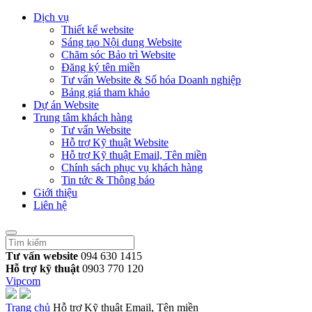
Dịch vụ
Thiết kế website
Sáng tạo Nội dung Website
Chăm sóc Bảo trì Website
Đăng ký tên miền
Tư vấn Website & Số hóa Doanh nghiệp
Bảng giá tham khảo
Dự án Website
Trung tâm khách hàng
Tư vấn Website
Hỗ trợ Kỹ thuật Website
Hỗ trợ Kỹ thuật Email, Tên miền
Chính sách phục vụ khách hàng
Tin tức & Thông báo
Giới thiệu
Liên hệ
Tư vấn website
094 630 1415
Hỗ trợ kỹ thuật
0903 770 120
Vipcom
Trang chủ
Hỗ trợ Kỹ thuật Email, Tên miền