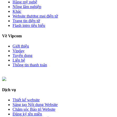
Hàng mỹ nghệ
Nông lâm nghiệp
Khác
Website thương mại điện tử
Trang tin điện tử
Flash intro tiêu biểu
Về Vipcom
Giới thiệu
Vipday
Tuyển dụng
Liên hệ
Thông tin thanh toán
Dịch vụ
Thiết kế website
Sáng tạo Nội dung Website
Chăm sóc Bảo trì Website
Đăng ký tên miền