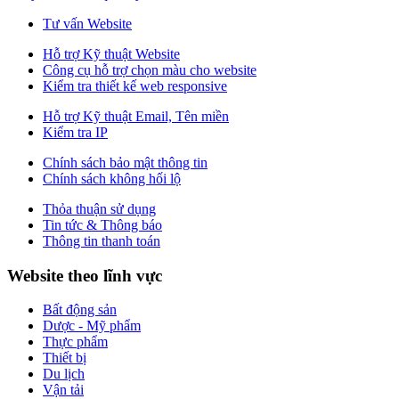
Tư vấn Website
Hỗ trợ Kỹ thuật Website
Công cụ hỗ trợ chọn màu cho website
Kiểm tra thiết kế web responsive
Hỗ trợ Kỹ thuật Email, Tên miền
Kiểm tra IP
Chính sách bảo mật thông tin
Chính sách không hối lộ
Thỏa thuận sử dụng
Tin tức & Thông báo
Thông tin thanh toán
Website theo lĩnh vực
Bất động sản
Dược - Mỹ phẩm
Thực phẩm
Thiết bị
Du lịch
Vận tải