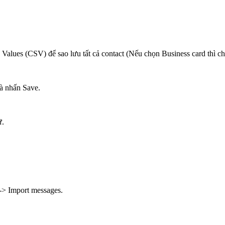
lues (CSV) để sao lưu tất cả contact (Nếu chọn Business card thì chỉ
và nhấn Save.
ữ.
 -> Import messages.