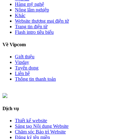
Hàng mỹ nghệ
Nông lâm nghiệp
Khác
Website thương mại điện tử
Trang tin điện tử
Flash intro tiêu biểu
Về Vipcom
Giới thiệu
Vipday
Tuyển dụng
Liên hệ
Thông tin thanh toán
Dịch vụ
Thiết kế website
Sáng tạo Nội dung Website
Chăm sóc Bảo trì Website
Đăng ký tên miền