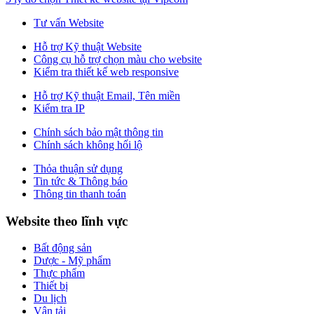
Tư vấn Website
Hỗ trợ Kỹ thuật Website
Công cụ hỗ trợ chọn màu cho website
Kiểm tra thiết kế web responsive
Hỗ trợ Kỹ thuật Email, Tên miền
Kiểm tra IP
Chính sách bảo mật thông tin
Chính sách không hối lộ
Thỏa thuận sử dụng
Tin tức & Thông báo
Thông tin thanh toán
Website theo lĩnh vực
Bất động sản
Dược - Mỹ phẩm
Thực phẩm
Thiết bị
Du lịch
Vận tải