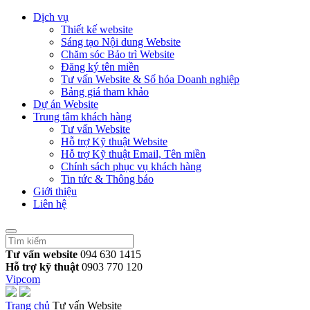
Dịch vụ
Thiết kế website
Sáng tạo Nội dung Website
Chăm sóc Bảo trì Website
Đăng ký tên miền
Tư vấn Website & Số hóa Doanh nghiệp
Bảng giá tham khảo
Dự án Website
Trung tâm khách hàng
Tư vấn Website
Hỗ trợ Kỹ thuật Website
Hỗ trợ Kỹ thuật Email, Tên miền
Chính sách phục vụ khách hàng
Tin tức & Thông báo
Giới thiệu
Liên hệ
Tư vấn website
094 630 1415
Hỗ trợ kỹ thuật
0903 770 120
Vipcom
Trang chủ
Tư vấn Website