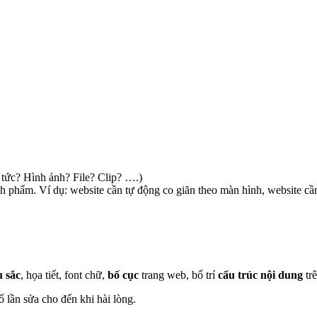
 tức? Hình ảnh? File? Clip? ….)
phẩm. Ví dụ: website cần tự động co giãn theo màn hình, website cần 
 sắc
, họa tiết, font chữ,
bố cục
trang web, bố trí
cấu trúc nội dung
trê
 lần sửa cho đến khi hài lòng.