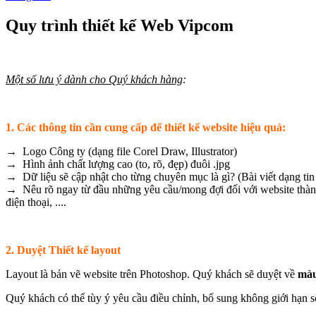
Quy trình thiết kế Web Vipcom
Một số lưu ý dành cho Quý khách hàng
:
1. Các thông tin cần cung cấp để thiết kế website hiệu quả:
→ Logo Công ty (dạng file Corel Draw, Illustrator)
→ Hình ảnh chất lượng cao (to, rõ, đẹp) đuôi .jpg
→ Dữ liệu sẽ cập nhật cho từng chuyên mục là gì? (Bài viết dạng tin
→ Nêu rõ ngay từ đầu những yêu cầu/mong đợi đối với website thành 
điện thoại, ....
2. Duyệt Thiết kế layout
Layout là bản vẽ website trên Photoshop. Quý khách sẽ duyệt về
màu
Quý khách có thể tùy ý yêu cầu điều chỉnh, bổ sung không giới hạn số