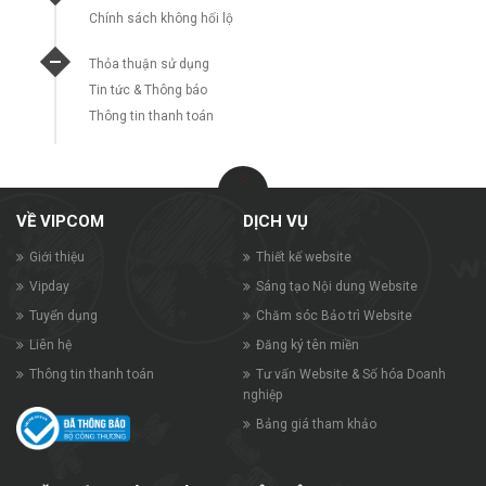
Chính sách không hối lộ
Thỏa thuận sử dụng
Tin tức & Thông báo
Thông tin thanh toán
VỀ VIPCOM
DỊCH VỤ
Giới thiệu
Thiết kế website
Vipday
Sáng tạo Nội dung Website
Tuyển dụng
Chăm sóc Bảo trì Website
Liên hệ
Đăng ký tên miền
Thông tin thanh toán
Tư vấn Website & Số hóa Doanh
nghiệp
Bảng giá tham khảo