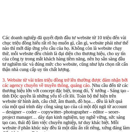
Các doanh nghiệp đã quyết định đầu tư website từ 10 triệu đến vài
chục triệu đồng hiểu rất rõ họ muốn gì, cần gì, website phải như thế
nào thì mới đáp ứng yêu cầu của họ. Không còn là website chạy
thử, mỗi website đều chính là đại diện cho thương hiệu, cho uy tín
của công ty trong mắt khách hàng tiềm năng, nên họ sẵn sàng đầu
tư nghiêm túc và đúng mức cho website, cũng như lựa chọn rất cẩn
thận nhà cung cấp uy tín chất lượng.
3. Website từ vài trăm triệu đồng trở lên thường được đảm nhận bởi
các agency chuyên về truyền thông, quảng cáo.
Nhu cầu đến từ các
thương hiệu lớn với concept đặc biệt, trong đó, Ý tưởng - Sáng tạo -
tính Độc quyền là những yếu tố cốt lõi. Toàn bộ thể hiện trên
website từ hình ảnh, câu chữ, âm thanh, đồ họa… đều là kết quả
của một quá trình dày công sáng tạo của cả một đội ngũ từ account
– designer – coder – copywitter- photographer – editor – seoer-
project manager… dày dạn kinh nghiệm, tay nghề vững, sức sáng
tạo cao, thái độ làm việc chuyên nghiệp, tư duy khác biệt. Mỗi
website ở phân khúc này đều là một dấu ấn rất riêng, xứng đáng làm