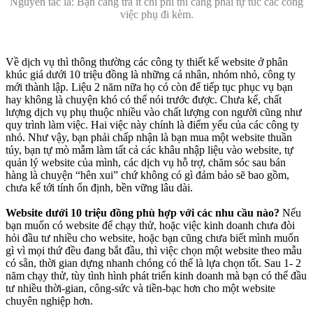
Nguyên tắc là: Bạn càng trả ít chi phí thì càng phải tự túc các công
việc phụ đi kèm.
Về dịch vụ thì thông thường các công ty thiết kế website ở phân
khúc giá dưới 10 triệu đồng là những cá nhân, nhóm nhỏ, công ty
mới thành lập. Liệu 2 năm nữa họ có còn để tiếp tục phục vụ bạn
hay không là chuyện khó có thể nói trước được. Chưa kể, chất
lượng dịch vụ phụ thuộc nhiều vào chất lượng con người cũng như
quy trình làm việc. Hai việc này chính là điểm yếu của các công ty
nhỏ. Như vậy, bạn phải chấp nhận là bạn mua một website thuần
túy, bạn tự mò mẫm làm tất cả các khâu nhập liệu vào website, tự
quản lý website của mình, các dịch vụ hỗ trợ, chăm sóc sau bán
hàng là chuyện “hên xui” chứ không có gì đảm bảo sẽ bao gồm,
chưa kể tới tính ổn định, bền vững lâu dài.
Website dưới 10 triệu đồng phù hợp với các nhu cầu nào?
Nếu
bạn muốn có website để chạy thử, hoặc việc kinh doanh chưa đòi
hỏi đầu tư nhiều cho website, hoặc bạn cũng chưa biết mình muốn
gì vì mọi thứ đều đang bắt đầu, thì việc chọn một website theo mẫu
có sẵn, thời gian dựng nhanh chóng có thể là lựa chọn tốt. Sau 1- 2
năm chạy thử, tùy tình hình phát triển kinh doanh mà bạn có thể đầu
tư nhiều thời-gian, công-sức và tiền-bạc hơn cho một website
chuyên nghiệp hơn.