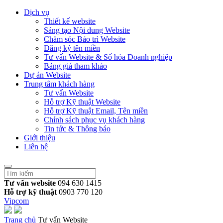
Dịch vụ
Thiết kế website
Sáng tạo Nội dung Website
Chăm sóc Bảo trì Website
Đăng ký tên miền
Tư vấn Website & Số hóa Doanh nghiệp
Bảng giá tham khảo
Dự án Website
Trung tâm khách hàng
Tư vấn Website
Hỗ trợ Kỹ thuật Website
Hỗ trợ Kỹ thuật Email, Tên miền
Chính sách phục vụ khách hàng
Tin tức & Thông báo
Giới thiệu
Liên hệ
Tư vấn website
094 630 1415
Hỗ trợ kỹ thuật
0903 770 120
Vipcom
Trang chủ
Tư vấn Website