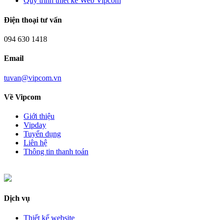
Quy trình thiết kế Web Vipcom
Điện thoại tư vấn
094 630 1418
Email
tuvan@vipcom.vn
Về Vipcom
Giới thiệu
Vipday
Tuyển dụng
Liên hệ
Thông tin thanh toán
Dịch vụ
Thiết kế website