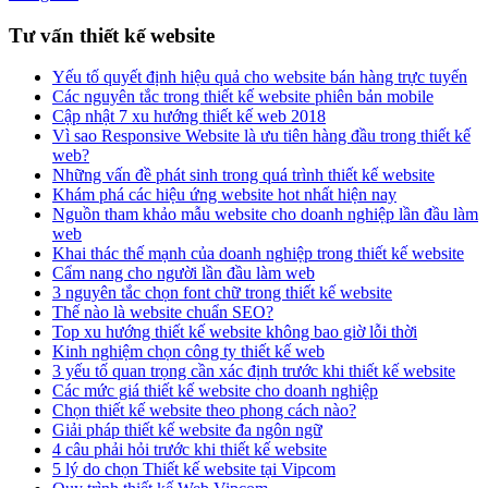
Tư vấn thiết kế website
Yếu tố quyết định hiệu quả cho website bán hàng trực tuyến
Các nguyên tắc trong thiết kế website phiên bản mobile
Cập nhật 7 xu hướng thiết kế web 2018
Vì sao Responsive Website là ưu tiên hàng đầu trong thiết kế
web?
Những vấn đề phát sinh trong quá trình thiết kế website
Khám phá các hiệu ứng website hot nhất hiện nay
Nguồn tham khảo mẫu website cho doanh nghiệp lần đầu làm
web
Khai thác thế mạnh của doanh nghiệp trong thiết kế website
Cẩm nang cho người lần đầu làm web
3 nguyên tắc chọn font chữ trong thiết kế website
Thế nào là website chuẩn SEO?
Top xu hướng thiết kế website không bao giờ lỗi thời
Kinh nghiệm chọn công ty thiết kế web
3 yếu tố quan trọng cần xác định trước khi thiết kế website
Các mức giá thiết kế website cho doanh nghiệp
Chọn thiết kế website theo phong cách nào?
Giải pháp thiết kế website đa ngôn ngữ
4 câu phải hỏi trước khi thiết kế website
5 lý do chọn Thiết kế website tại Vipcom