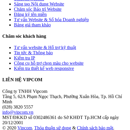
Sáng tạo Nội dung Website
Chăm sóc Bảo trì Website
Đăng ký tên miền
Tư vấn Website & Số hóa Doanh nghiệp
Bảng giá tham khảo
Chăm sóc khách hàng
Tư vấn website & Hỗ trợ kỹ thuật
Tin tức & Thông báo
Kiểm tra IP
Công cụ hỗ trợ chọn màu cho website
Kiểm tra thiết kế web responsive
LIÊN HỆ VIPCOM
Công ty TNHH Vipcom
Tầng 5, 62A Phạm Ngọc Thạch, Phường Xuân Hòa, Tp. Hồ Chí
Minh
(028) 3820 5557
info@vipcom.vn
MST/ĐKKD số 0302486361 do Sở KHĐT Tp.HCM cấp ngày
20/12/2001
© 2020
Vipcom
.
Thỏa thuận sử dụng
&
Chính sách bảo mật
.