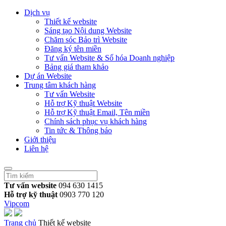
Dịch vụ
Thiết kế website
Sáng tạo Nội dung Website
Chăm sóc Bảo trì Website
Đăng ký tên miền
Tư vấn Website & Số hóa Doanh nghiệp
Bảng giá tham khảo
Dự án Website
Trung tâm khách hàng
Tư vấn Website
Hỗ trợ Kỹ thuật Website
Hỗ trợ Kỹ thuật Email, Tên miền
Chính sách phục vụ khách hàng
Tin tức & Thông báo
Giới thiệu
Liên hệ
Tư vấn website
094 630 1415
Hỗ trợ kỹ thuật
0903 770 120
Vipcom
Trang chủ
Thiết kế website