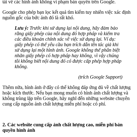
tải về các hình ảnh không vi phạm bản quyền trên Google.
Google cho phép bạn lọc kết quả tìm kiếm tuy nhiên việc xác định
nguồn gốc của bức ảnh đó là rất khó.
Lưu ý:
Trước khi sử dụng lại nội dung, hãy đảm bảo
rằng giấy phép của nội dung đó hợp pháp và kiểm tra
các điều khoản chính xác về việc sử dụng lại. Ví dụ:
giấy phép có thể yêu cầu bạn trích dẫn tên tác giả khi
sử dụng lại một hình ảnh. Google không thể phân biệt
nhãn giấy phép có hợp pháp hay không, vì vậy chúng
tôi không biết nội dung đó có được cấp phép hợp pháp
không.
(trích Google Support)
Thêm nữa, hình ảnh ở đây có thể không đáp ứng đủ về chất lượng
hoặc kích thước. Nếu bạn mong muốn có hình ảnh chất lượng và
không trùng lặp trên Google, hãy nghĩ đến những website chuyên
cung cấp nguồn ảnh chất lượng miễn phí hoặc có phí.
2. Các website cung cấp ảnh chất lượng cao, miễn phí bản
quyền hình ảnh