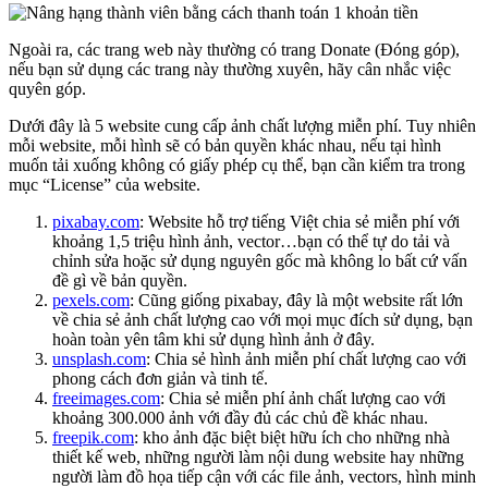
Ngoài ra, các trang web này thường có trang Donate (Đóng góp),
nếu bạn sử dụng các trang này thường xuyên, hãy cân nhắc việc
quyên góp.
Dưới đây là 5 website cung cấp ảnh chất lượng miễn phí. Tuy nhiên
mỗi website, mỗi hình sẽ có bản quyền khác nhau, nếu tại hình
muốn tải xuống không có giấy phép cụ thể, bạn cần kiểm tra trong
mục “License” của website.
pixabay.com
: Website hỗ trợ tiếng Việt chia sẻ miễn phí với
khoảng 1,5 triệu hình ảnh, vector…bạn có thể tự do tải và
chỉnh sửa hoặc sử dụng nguyên gốc mà không lo bất cứ vấn
đề gì về bản quyền.
pexels.com
: Cũng giống pixabay, đây là một website rất lớn
về chia sẻ ảnh chất lượng cao với mọi mục đích sử dụng, bạn
hoàn toàn yên tâm khi sử dụng hình ảnh ở đây.
unsplash.com
: Chia sẻ hình ảnh miễn phí chất lượng cao với
phong cách đơn giản và tinh tế.
freeimages.com
: Chia sẻ miễn phí ảnh chất lượng cao với
khoảng 300.000 ảnh với đầy đủ các chủ đề khác nhau.
freepik.com
: kho ảnh đặc biệt biệt hữu ích cho những nhà
thiết kế web, những người làm nội dung website hay những
người làm đồ họa tiếp cận với các file ảnh, vectors, hình minh