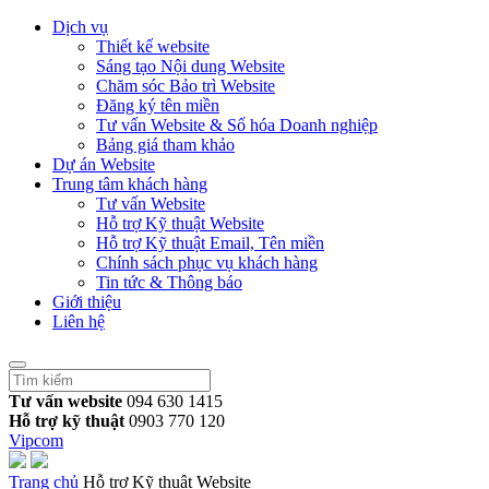
Dịch vụ
Thiết kế website
Sáng tạo Nội dung Website
Chăm sóc Bảo trì Website
Đăng ký tên miền
Tư vấn Website & Số hóa Doanh nghiệp
Bảng giá tham khảo
Dự án Website
Trung tâm khách hàng
Tư vấn Website
Hỗ trợ Kỹ thuật Website
Hỗ trợ Kỹ thuật Email, Tên miền
Chính sách phục vụ khách hàng
Tin tức & Thông báo
Giới thiệu
Liên hệ
Tư vấn website
094 630 1415
Hỗ trợ kỹ thuật
0903 770 120
Vipcom
Trang chủ
Hỗ trợ Kỹ thuật Website