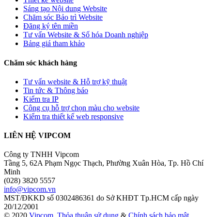
Sáng tạo Nội dung Website
Chăm sóc Bảo trì Website
Đăng ký tên miền
Tư vấn Website & Số hóa Doanh nghiệp
Bảng giá tham khảo
Chăm sóc khách hàng
Tư vấn website & Hỗ trợ kỹ thuật
Tin tức & Thông báo
Kiểm tra IP
Công cụ hỗ trợ chọn màu cho website
Kiểm tra thiết kế web responsive
LIÊN HỆ VIPCOM
Công ty TNHH Vipcom
Tầng 5, 62A Phạm Ngọc Thạch, Phường Xuân Hòa, Tp. Hồ Chí
Minh
(028) 3820 5557
info@vipcom.vn
MST/ĐKKD số 0302486361 do Sở KHĐT Tp.HCM cấp ngày
20/12/2001
© 2020
Vipcom
.
Thỏa thuận sử dụng
&
Chính sách bảo mật
.