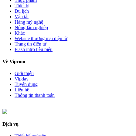
Thực phẩm
Thiết bị
Du lịch
Vận tải
Hàng mỹ nghệ
Nông lâm nghiệp
Khác
Website thương mại điện tử
Trang tin điện tử
Flash intro tiêu biểu
Về Vipcom
Giới thiệu
Vipday
Tuyển dụng
Liên hệ
Thông tin thanh toán
Dịch vụ
Thiết kế website