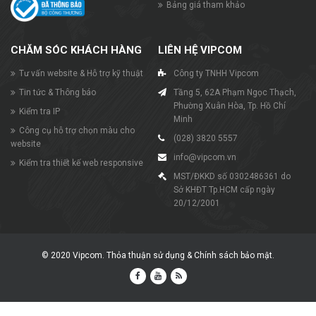
Bảng giá tham khảo
CHĂM SÓC KHÁCH HÀNG
LIÊN HỆ VIPCOM
Tư vấn website & Hỗ trợ kỹ thuật
Công ty TNHH Vipcom
Tin tức & Thông báo
Tầng 5, 62A Phạm Ngọc Thạch,
Phường Xuân Hòa, Tp. Hồ Chí
Kiểm tra IP
Minh
Công cụ hỗ trợ chọn màu cho
(028) 3820 5557
website
info@vipcom.vn
Kiểm tra thiết kế web responsive
MST/ĐKKD số 0302486361 do
Sở KHĐT Tp.HCM cấp ngày
20/12/2001
© 2020
Vipcom
.
Thỏa thuận sử dụng
&
Chính sách bảo mật
.