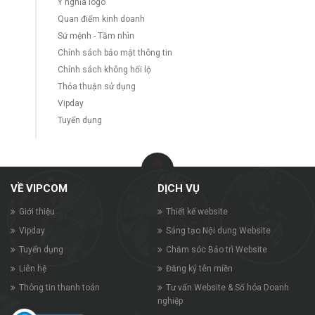
Ý nghĩa logo
Quan điểm kinh doanh
Sứ mệnh - Tầm nhìn
Chính sách bảo mật thông tin
Chính sách không hối lộ
Thỏa thuận sử dụng
Vipday
Tuyển dụng
VỀ VIPCOM
DỊCH VỤ
Giới thiệu
Thiết kế website
Vipday
Sáng tạo Nội dung Website
Tuyển dụng
Chăm sóc Bảo trì Website
Liên hệ
Đăng ký tên miền
Thông tin thanh toán
Tư vấn Website & Số hóa Doanh
nghiệp