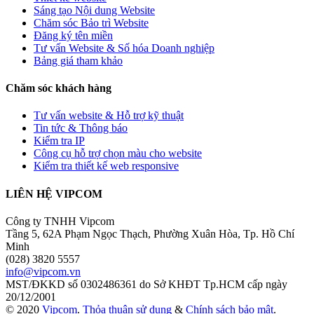
Sáng tạo Nội dung Website
Chăm sóc Bảo trì Website
Đăng ký tên miền
Tư vấn Website & Số hóa Doanh nghiệp
Bảng giá tham khảo
Chăm sóc khách hàng
Tư vấn website & Hỗ trợ kỹ thuật
Tin tức & Thông báo
Kiểm tra IP
Công cụ hỗ trợ chọn màu cho website
Kiểm tra thiết kế web responsive
LIÊN HỆ VIPCOM
Công ty TNHH Vipcom
Tầng 5, 62A Phạm Ngọc Thạch, Phường Xuân Hòa, Tp. Hồ Chí
Minh
(028) 3820 5557
info@vipcom.vn
MST/ĐKKD số 0302486361 do Sở KHĐT Tp.HCM cấp ngày
20/12/2001
© 2020
Vipcom
.
Thỏa thuận sử dụng
&
Chính sách bảo mật
.