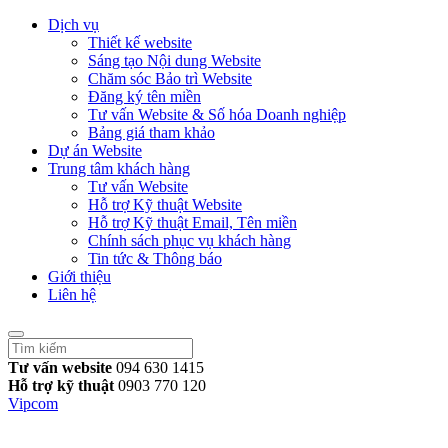
Dịch vụ
Thiết kế website
Sáng tạo Nội dung Website
Chăm sóc Bảo trì Website
Đăng ký tên miền
Tư vấn Website & Số hóa Doanh nghiệp
Bảng giá tham khảo
Dự án Website
Trung tâm khách hàng
Tư vấn Website
Hỗ trợ Kỹ thuật Website
Hỗ trợ Kỹ thuật Email, Tên miền
Chính sách phục vụ khách hàng
Tin tức & Thông báo
Giới thiệu
Liên hệ
Tư vấn website
094 630 1415
Hỗ trợ kỹ thuật
0903 770 120
Vipcom