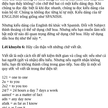
điệu bạn thấy không? còn chữ thứ hai có một kiếu dáng đẹp. Khi
chúng ta đọc đặc biệt là khi đọc nhanh, chúng ta đọc kiểu dáng của
toàn bộ từ. Chúng ta không đọc từng kí tự một. Kiểu dáng của từ
ENGLISH trông giống như SPANISH.
Nhưng kiểu dáng của English thì khác với Spanish. Ðối với Subject
thỉnh thoảng có thể sử dụng chữ hoa. Nhưng nếu bạn muốn làm nổi
bật một từ nào đó quan trọng đừng sử dụng chữ hoa. Hãy sử dụng
dấu hoa thị như thế này *.
Lời khuyên 6:
Hãy cẩn thận với những chữ viết tắt.
Viết tắt là một cách tốt để tiết kiệm thời gian và công sức nếu như cả
hai người (gửi và nhận) đều hiểu. Nhưng nếu người nhận không
hiểu, bạn đã không thành công trong giao tiếp. Sau đây là một số
quy ước về viết tắt trong thư điện tử:
121 = one to one
2u = to you
2u2 = to you too
24/7 = 24 hours a day 7 days a week
aamof = as a matter of fact
adn = any day now
afaik = as far as I know
aisi = as I see it