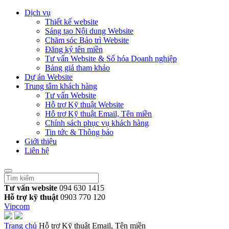
Dịch vụ
Thiết kế website
Sáng tạo Nội dung Website
Chăm sóc Bảo trì Website
Đăng ký tên miền
Tư vấn Website & Số hóa Doanh nghiệp
Bảng giá tham khảo
Dự án Website
Trung tâm khách hàng
Tư vấn Website
Hỗ trợ Kỹ thuật Website
Hỗ trợ Kỹ thuật Email, Tên miền
Chính sách phục vụ khách hàng
Tin tức & Thông báo
Giới thiệu
Liên hệ
Tư vấn website
094 630 1415
Hỗ trợ kỹ thuật
0903 770 120
Vipcom
Trang chủ
Hỗ trợ Kỹ thuật Email, Tên miền