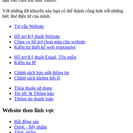
bạn vào cuối thư như Yahoo.
Với những lời khuyên này bạn có thể thành công hơn với những
bức thư điện tử của mình.
Tư vấn Website
Hỗ trợ Kỹ thuật Website
Công cụ hỗ trợ chọn màu cho website
Kiểm tra thiết kế web responsive
Hỗ trợ Kỹ thuật Email, Tên miền
Kiểm tra IP
Chính sách bảo mật thông tin
Chính sách không hối lộ
Thỏa thuận sử dụng
Tin tức & Thông báo
Thông tin thanh toán
Website theo lĩnh vực
Bất động sản
Dược - Mỹ phẩm
Thực phẩm