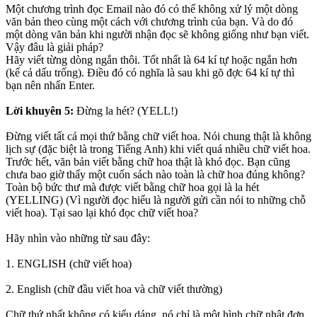
Một chương trình đọc Email nào đó có thể không xử lý một dòng
văn bản theo cùng một cách với chương trình của bạn. Và do đó
một dòng văn bản khi người nhận đọc sẽ không giống như bạn viết.
Vậy đâu là giải pháp?
Hãy viết từng dòng ngắn thôi. Tốt nhất là 64 kí tự hoặc ngắn hơn
(kể cả dấu trống). Ðiều đó có nghĩa là sau khi gõ đợc 64 kí tự thì
bạn nên nhấn Enter.
Lời khuyên 5:
Ðừng la hét? (YELL!)
Ðừng viết tất cả mọi thứ bằng chữ viết hoa. Nói chung thật là không
lịch sự (đặc biệt là trong Tiếng Anh) khi viết quá nhiều chữ viết hoa.
Trước hết, văn bản viết bằng chữ hoa thật là khó đọc. Bạn cũng
chưa bao giờ thấy một cuốn sách nào toàn là chữ hoa đúng không?
Toàn bộ bức thư mà được viết bằng chữ hoa gọi là la hét
(YELLING) (Vì người đọc hiểu là người gửi cần nói to những chỗ
viết hoa). Tại sao lại khó đọc chữ viết hoa?
Hãy nhìn vào những từ sau đây:
1. ENGLISH (chữ viết hoa)
2. English (chữ đầu viết hoa và chữ viết thường)
Chữ thứ nhất không có kiểu dáng, nó chỉ là một hình chữ nhật đơn