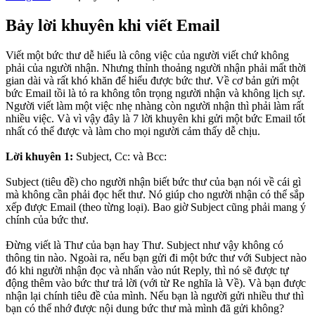
Bảy lời khuyên khi viết Email
Viết một bức thư dễ hiểu là công việc của người viết chứ không
phải của người nhận. Nhưng thỉnh thoảng người nhận phải mất thời
gian dài và rất khó khăn để hiểu được bức thư. Về cơ bản gửi một
bức Email tồi là tỏ ra không tôn trọng người nhận và không lịch sự.
Người viết làm một việc nhẹ nhàng còn người nhận thì phải làm rất
nhiều việc. Và vì vậy đây là 7 lời khuyên khi gửi một bức Email tốt
nhất có thể được và làm cho mọi người cảm thấy dễ chịu.
Lời khuyên 1:
Subject, Cc: và Bcc:
Subject (tiêu đề) cho người nhận biết bức thư của bạn nói về cái gì
mà không cần phải đọc hết thư. Nó giúp cho người nhận có thể sắp
xếp được Email (theo từng loại). Bao giờ Subject cũng phải mang ý
chính của bức thư.
Ðừng viết là Thư của bạn hay Thư. Subject như vậy không có
thông tin nào. Ngoài ra, nếu bạn gửi đi một bức thư với Subject nào
đó khi người nhận đọc và nhấn vào nút Reply, thì nó sẽ được tự
động thêm vào bức thư trả lời (với từ Re nghĩa là Về). Và bạn được
nhận lại chính tiêu đề của mình. Nếu bạn là người gửi nhiều thư thì
bạn có thể nhớ được nội dung bức thư mà mình đã gửi không?