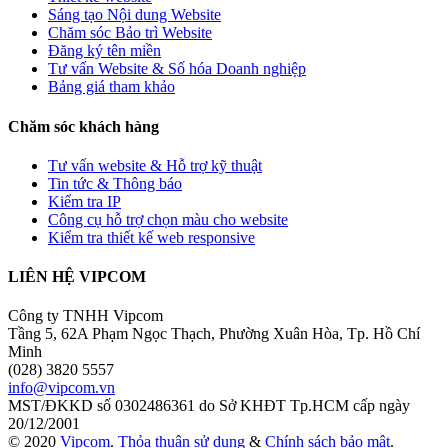
Sáng tạo Nội dung Website
Chăm sóc Bảo trì Website
Đăng ký tên miền
Tư vấn Website & Số hóa Doanh nghiệp
Bảng giá tham khảo
Chăm sóc khách hàng
Tư vấn website & Hỗ trợ kỹ thuật
Tin tức & Thông báo
Kiểm tra IP
Công cụ hỗ trợ chọn màu cho website
Kiểm tra thiết kế web responsive
LIÊN HỆ VIPCOM
Công ty TNHH Vipcom
Tầng 5, 62A Phạm Ngọc Thạch, Phường Xuân Hòa, Tp. Hồ Chí
Minh
(028) 3820 5557
info@vipcom.vn
MST/ĐKKD số 0302486361 do Sở KHĐT Tp.HCM cấp ngày
20/12/2001
© 2020
Vipcom
.
Thỏa thuận sử dụng
&
Chính sách bảo mật
.