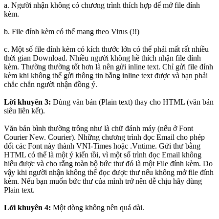
a. Người nhận không có chương trình thích hợp để mở file đính
kèm.
b. File đính kèm có thể mang theo Virus (!!)
c. Một số file đính kèm có kích thước lớn có thể phải mất rất nhiều
thời gian Download. Nhiều người không hề thích nhận file đính
kèm. Thường thường tốt hơn là nên gửi inline text. Chỉ gửi file đính
kèm khi không thể gửi thông tin bằng inline text được và bạn phải
chắc chắn người nhận đồng ý.
Lời khuyên 3:
Dùng văn bản (Plain text) thay cho HTML (văn bản
siêu liên kết).
Văn bản bình thường trông như là chữ đánh máy (nếu ở Font
Courier New. Courier). Những chương trình đọc Email cho phép
đổi các Font này thành VNI-Times hoặc .Vntime. Gửi thư bằng
HTML có thể là một ý kiến tồi, vì một số trình đọc Email không
hiểu được và cho rằng toàn bộ bức thư đó là một File đính kèm. Do
vậy khi người nhận không thể đọc được thư nếu không mở file đính
kèm. Nếu bạn muốn bức thư của mình trở nên dễ chịu hãy dùng
Plain text.
Lời khuyên 4:
Một dòng không nên quá dài.