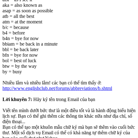
aka = also known as
asap = as soon as possible
atb = all the best
atm = at the moment
b/c = because
b4 = before
b4n = bye for now
bbiam = be back in a minute
bbl = be back later
bfn = bye for now
bol = best of luck
btw = by the way
by = busy
Nhiều lắm và nhiều lắm! các bạn có thể tìm thấy ở:
http://www.englishclub.net/forums/abbreviations/b.shtml
Lời khuyên 7:
Hãy ký tên trong Email của bạn
Viết tên mình dưới bức thư là một điều tốt và là hành động biểu hiện
lịch sự. Bạn có thể ghi thêm các thông tin khác nữa như địa chỉ, số
điện thoại...
Bạn có thể tạo một khuôn mẫu chữ ký mà bạn sẽ thêm vào cuối bức
thư. Một số dịch vụ Email có thể có khả năng tự thêm chữ ký của