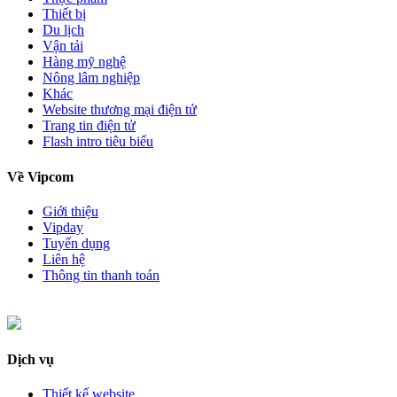
Thiết bị
Du lịch
Vận tải
Hàng mỹ nghệ
Nông lâm nghiệp
Khác
Website thương mại điện tử
Trang tin điện tử
Flash intro tiêu biểu
Về Vipcom
Giới thiệu
Vipday
Tuyển dụng
Liên hệ
Thông tin thanh toán
Dịch vụ
Thiết kế website