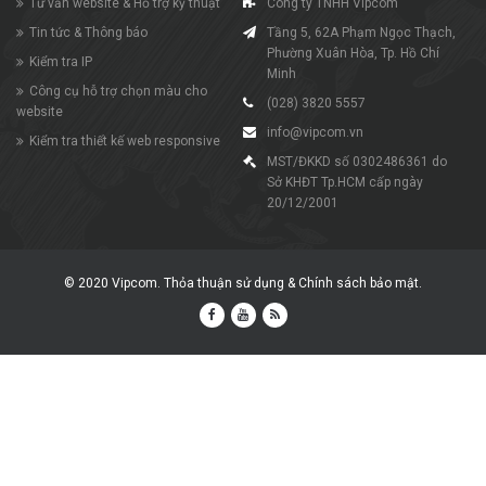
Tư vấn website & Hỗ trợ kỹ thuật
Công ty TNHH Vipcom
Tin tức & Thông báo
Tầng 5, 62A Phạm Ngọc Thạch,
Phường Xuân Hòa, Tp. Hồ Chí
Kiểm tra IP
Minh
Công cụ hỗ trợ chọn màu cho
(028) 3820 5557
website
info@vipcom.vn
Kiểm tra thiết kế web responsive
MST/ĐKKD số 0302486361 do
Sở KHĐT Tp.HCM cấp ngày
20/12/2001
© 2020
Vipcom
.
Thỏa thuận sử dụng
&
Chính sách bảo mật
.