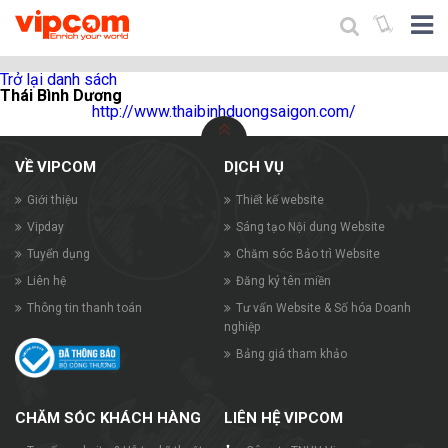
Trở lại danh sách
Thái Bình Dương
http://www.thaibinhduongsaigon.com/
VỀ VIPCOM
DỊCH VỤ
Giới thiệu
Thiết kế website
Vipday
Sáng tạo Nội dung Website
Tuyển dụng
Chăm sóc Bảo trì Website
Liên hệ
Đăng ký tên miền
Thông tin thanh toán
Tư vấn Website & Số hóa Doanh
nghiệp
Bảng giá tham khảo
CHĂM SÓC KHÁCH HÀNG
LIÊN HỆ VIPCOM