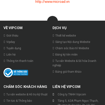
http://www.microad.vn
VỀ VIPCOM
DỊCH VỤ
Giới thiệu
Thiết kế website
Vipday
Sáng tạo Nội dung Website
Tuyển dụng
Chăm sóc Bảo trì Website
Liên hệ
Đăng ký tên miền
Thông tin thanh toán
Tư vấn Website & Số hóa Doanh
nghiệp
Bảng giá tham khảo
CHĂM SÓC KHÁCH HÀNG
LIÊN HỆ VIPCOM
Tư vấn website & Hỗ trợ kỹ thuật
Công ty TNHH Vipcom
Tin tức & Thông báo
Tầng 5, 62A Phạm Ngọc Thạch,