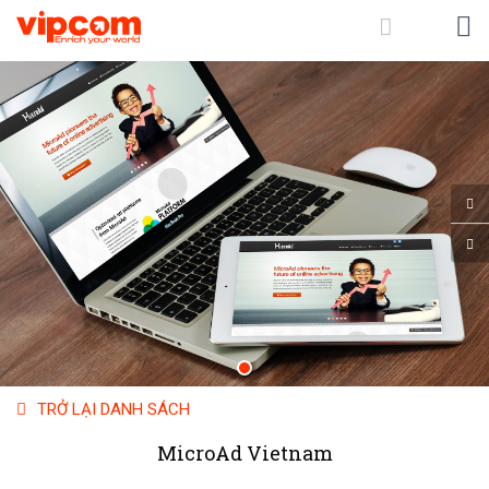
TRỞ LẠI DANH SÁCH
MicroAd Vietnam