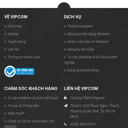
VỀ VIPCOM
DỊCH VỤ
Giới thiệu
Thiết kế website
Vipday
Sáng tạo Nội dung Website
Tuyển dụng
Chăm sóc Bảo trì Website
Liên hệ
Đăng ký tên miền
Thông tin thanh toán
Tư vấn Website & Số hóa Doanh
nghiệp
Bảng giá tham khảo
CHĂM SÓC KHÁCH HÀNG
LIÊN HỆ VIPCOM
Tư vấn website & Hỗ trợ kỹ thuật
Công ty TNHH Vipcom
Tin tức & Thông báo
Tầng 5, 62A Phạm Ngọc Thạch,
Phường Xuân Hòa, Tp. Hồ Chí
Kiểm tra IP
Minh
Công cụ hỗ trợ chọn màu cho
(028) 3820 5557
website