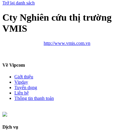
Trở lại danh sách
Cty Nghiên cứu thị trường
VMIS
http://www.vmis.com.vn
Về Vipcom
Giới thiệu
Vipday
Tuyển dụng
Liên hệ
Thông tin thanh toán
Dịch vụ