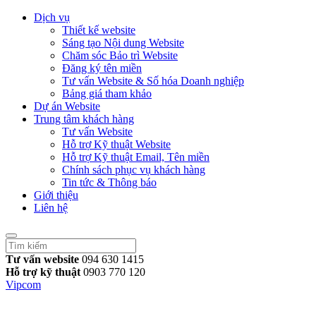
Dịch vụ
Thiết kế website
Sáng tạo Nội dung Website
Chăm sóc Bảo trì Website
Đăng ký tên miền
Tư vấn Website & Số hóa Doanh nghiệp
Bảng giá tham khảo
Dự án Website
Trung tâm khách hàng
Tư vấn Website
Hỗ trợ Kỹ thuật Website
Hỗ trợ Kỹ thuật Email, Tên miền
Chính sách phục vụ khách hàng
Tin tức & Thông báo
Giới thiệu
Liên hệ
Tư vấn website
094 630 1415
Hỗ trợ kỹ thuật
0903 770 120
Vipcom